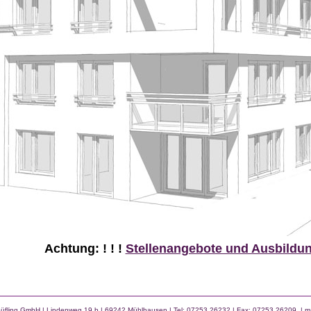
Achtung: ! ! !
Stellenangebote und Ausbildun
Süfling GmbH | Lindenweg 19 b
|
69242 Mühlhausen | Tel: 07253 26232 | Fax: 07253 26209
|
m