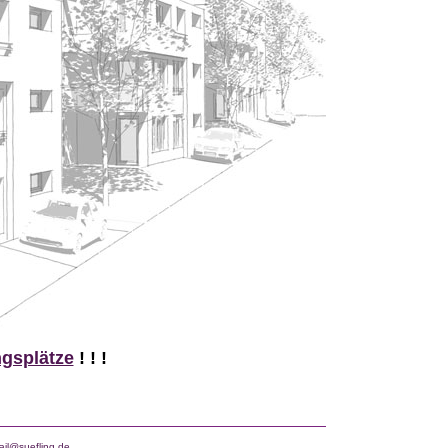
gsplätze
! ! !
ail@suefling.de