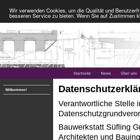
Wir verwenden Cookies, um die Qualität und Benutzerfr
besseren Service zu bieten. Wenn Sie auf Zustimmen kl
Startseite
News
Über uns
Datenschutzerklä
Willkommen!
Verantwortliche Stelle
Datenschutzgrundveror
Bauwerkstatt Süfling 
Architekten und Bauin